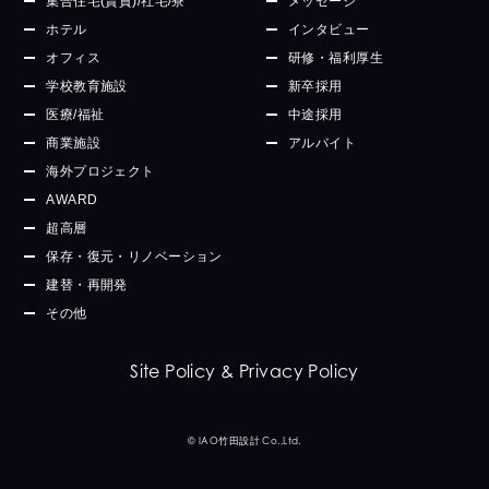
集合住宅(賃貸)/社宅/寮
メッセージ
ホテル
インタビュー
オフィス
研修・福利厚生
学校教育施設
新卒採用
医療/福祉
中途採用
商業施設
アルバイト
海外プロジェクト
AWARD
超高層
保存・復元・リノベーション
建替・再開発
その他
Site Policy & Privacy Policy
© IAO竹田設計 Co.,Ltd.