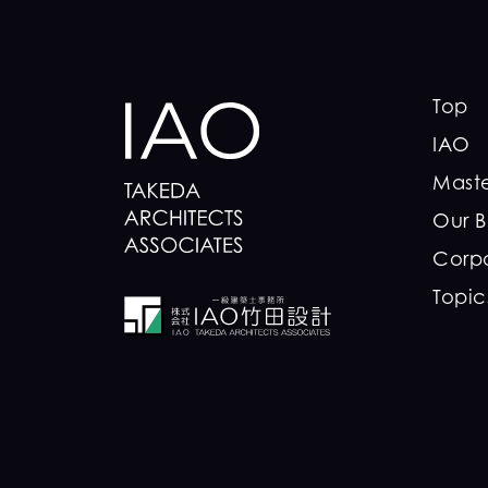
Top
IAO
Maste
Our B
Corp
Topic