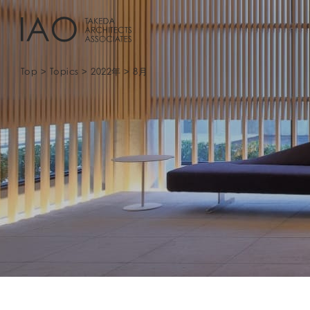
Top
Topics
2022年
8月
>
>
>