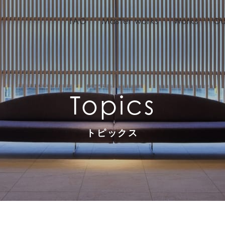
IAO
Master works
Works
Ou
Topics
トピックス